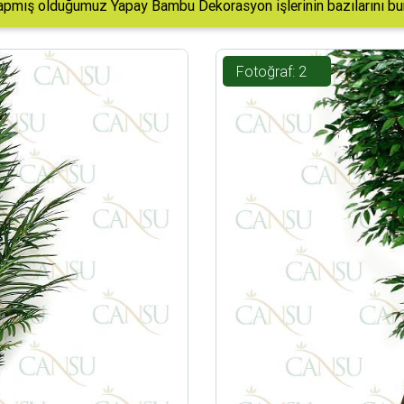
apmış olduğumuz Yapay Bambu Dekorasyon işlerinin bazılarını bura
Fotoğraf: 2