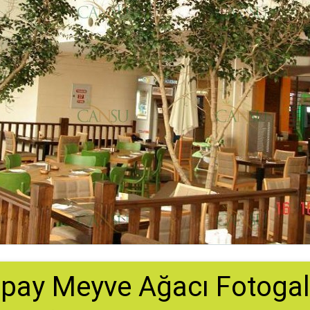
pay Meyve Ağacı Fotogal