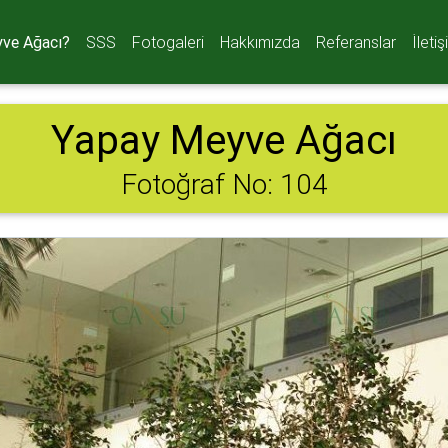
ve Ağacı?
SSS
Fotogaleri
Hakkımızda
Referanslar
İleti
Yapay Meyve Ağacı
Fotoğraf No: 104